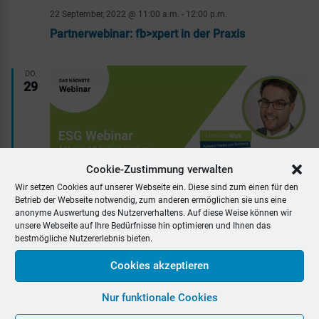
22 September, 2022 @ 11:00 a.m.
-
12:00 p.m.
Partnerwebinar: fb>xpert in der Praxis
DO.
29
Cookie-Zustimmung verwalten
Wir setzen Cookies auf unserer Webseite ein. Diese sind zum einen für den
Betrieb der Webseite notwendig, zum anderen ermöglichen sie uns eine
anonyme Auswertung des Nutzerverhaltens. Auf diese Weise können wir
unsere Webseite auf Ihre Bedürfnisse hin optimieren und Ihnen das
Hervorgehoben
29 September, 2022 @ 11:00 a.m.
-
12:00 p.m.
bestmögliche Nutzererlebnis bieten.
F&B Teil 3: Mit meinMVP TVO-konform Online
abschließen
Cookies akzeptieren
Nur funktionale Cookies
Oktober 2022