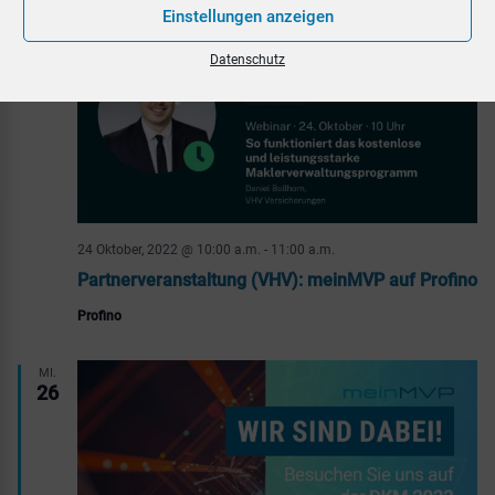
Einstellungen anzeigen
MO.
24
Datenschutz
24 Oktober, 2022 @ 10:00 a.m.
-
11:00 a.m.
Partnerveranstaltung (VHV): meinMVP auf Profino
Profino
MI.
26