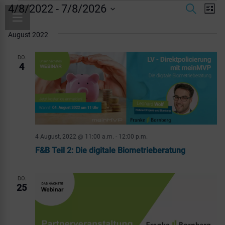
Veranstaltungen
Ve
4/8/2022
 - 
7/8/2026
Verans
Suche
Liste
Datum
An
Suche
August 2022
wählen.
Na
und
DO.
4
Ansich
Naviga
4 August, 2022 @ 11:00 a.m.
-
12:00 p.m.
F&B Teil 2: Die digitale Biometrieberatung
DO.
25