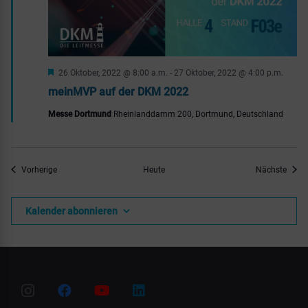
Hervorgehoben
26 Oktober, 2022 @ 8:00 a.m.
-
27 Oktober, 2022 @ 4:00 p.m.
meinMVP auf der DKM 2022
Messe Dortmund
Rheinlanddamm 200, Dortmund, Deutschland
Veranstaltungen
Veran
Vorherige
Heute
Nächste
Kalender abonnieren