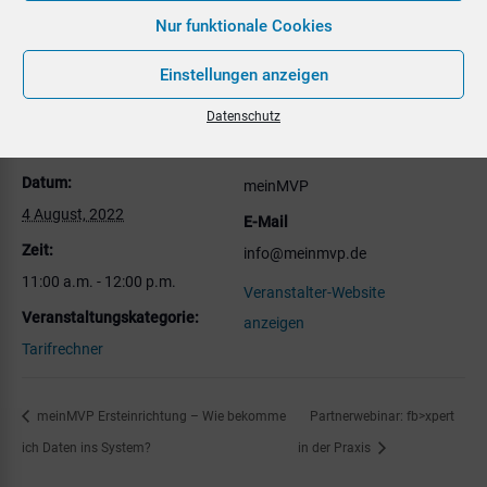
Nur funktionale Cookies
Zum Kalender hinzufügen
Einstellungen anzeigen
Datenschutz
DETAILS
VERANSTALTER
Datum:
meinMVP
4 August, 2022
E-Mail
Zeit:
info@meinmvp.de
11:00 a.m. - 12:00 p.m.
Veranstalter-Website
Veranstaltungskategorie:
anzeigen
Tarifrechner
meinMVP Ersteinrichtung – Wie bekomme
Partnerwebinar: fb>xpert
ich Daten ins System?
in der Praxis