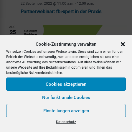
22 September, 2022 @ 11:00 a.m.
-
12:00 p.m.
Partnerwebinar: fb>xpert in der Praxis
AUG.
25
2022
Cookie-Zustimmung verwalten
Wir setzen Cookies auf unserer Webseite ein. Diese sind zum einen für den
Betrieb der Webseite notwendig, zum anderen ermöglichen sie uns eine
anonyme Auswertung des Nutzerverhaltens. Auf diese Weise können wir
unsere Webseite auf Ihre Bedürfnisse hin optimieren und Ihnen das
bestmögliche Nutzererlebnis bieten.
Cookies akzeptieren
25 August, 2022 @ 11:00 a.m.
-
12:00 p.m.
Nur funktionale Cookies
Partnerwebinar: fb>xpert in der Praxis
Einstellungen anzeigen
AUG.
4
Datenschutz
2022