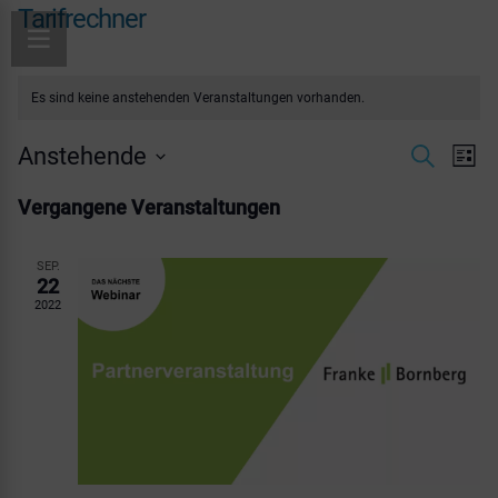
Tarifrechner
Es sind keine anstehenden Veranstaltungen vorhanden.
Ve
Anstehende
Verans
Suche
Liste
Datum
An
Suche
Vergangene Veranstaltungen
wählen.
Na
und
SEP.
Ansich
22
2022
Naviga