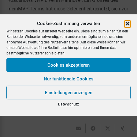
Roadshows VHV Live! in Hannover. Ein Großteil des
meinMVP-Teams hat diese Gelegenheit genutzt, sich vor
Ort zu präsentieren und direkt mit den Maklern zu
Cookie-Zustimmung verwalten
meinMVP – dem Maklerverwaltungsprogramm der
Wir setzen Cookies auf unserer Webseite ein. Diese sind zum einen für den
neuesten Generation – auszutauschen. Wir freuen uns
Betrieb der Webseite notwendig, zum anderen ermöglichen sie uns eine
auf nachfolgende Termine. Alle Teilnehmer haben wie
anonyme Auswertung des Nutzerverhaltens. Auf diese Weise können wir
unsere Webseite auf Ihre Bedürfnisse hin optimieren und Ihnen das
immer die Möglichkeit, sich bei uns am Stand über
bestmögliche Nutzererlebnis bieten.
meinMVP zu informieren sowie direkt für die Anwendung
Cookies akzeptieren
zu registrieren. Schauen Sie bei uns vorbei! Wir freuen
uns auf Sie!
Nur funktionale Cookies
Einstellungen anzeigen
Datenschutz
ZURÜCK ZUR ÜBERSICHT