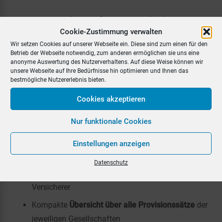
Die Vorteile auf einen Blick
Cookie-Zustimmung verwalten
Wir setzen Cookies auf unserer Webseite ein. Diese sind zum einen für den
Schnellere Kontaktaufnahme
durch einen
Betrieb der Webseite notwendig, zum anderen ermöglichen sie uns eine
anonyme Auswertung des Nutzerverhaltens. Auf diese Weise können wir
Überblick über die jeweiligen Ansprechpartner
unsere Webseite auf Ihre Bedürfnisse hin optimieren und Ihnen das
bestmögliche Nutzererlebnis bieten.
Mit einem Klick
Überblick über alle
Ansprechpartner
auch im Vertragsmanager und in
Cookies akzeptieren
der Kundenübersicht (Info-I)
Nur funktionale Cookies
Übernahme der jeweiligen Vermittler-Nummer
in
die Tarifierung über die verschiedenen
Einstellungen anzeigen
Tarifvergleichsrechner
Datenschutz
Anzeige aller Geschäftsvorfälle
zum jeweiligen
Versicherer
Kompakte
Übersicht über alle Provisionssätze
der
jeweiligen Gesellschaften